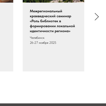
Межрегиональный
Вс
краеведческий семинар
«П
«Роль библиотек в
пр
формировании локальной
фо
идентичности региона»
ку
от
Челябинск
на
26-27 ноября 2025
Чел
29–