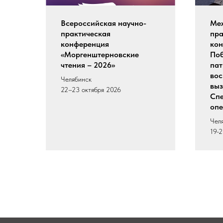
Всероссийская научно-
Меж
практическая
пра
конференция
кон
«Моргенштерновские
Поб
чтения – 2026»
пат
вос
Челябинск
выз
22–23 октября 2026
Спе
опе
Чел
19-