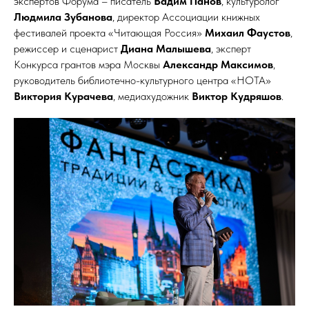
экспертов Форума – писатель
Вадим Панов
, культуролог
Людмила Зубанова
, директор Ассоциации книжных
фестивалей проекта «Читающая Россия»
Михаил Фаустов
,
режиссер и сценарист
Диана Малышева
, эксперт
Конкурса грантов мэра Москвы
Александр Максимов
,
руководитель библиотечно-культурного центра «НОТА»
Виктория Курачева
, медиахудожник
Виктор Кудряшов
.