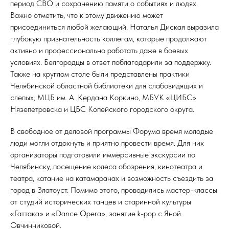
период СВО и сохранению памяти о событиях и людях.
Важно отметить, что к этому движению может
присоединиться любой желающий. Наталья Диская выразила
глубокую признательность коллегам, которые продолжают
активно и профессионально работать даже в боевых
условиях. Белгородцы в ответ поблагодарили за поддержку.
Также на круглом столе были представлены практики
Челябинской областной библиотеки для слабовидящих и
слепых, МЦБ им. А. Кердана Коркино, МБУК «ЦИБС»
Нязепетровска и ЦБС Копейского городского округа.
В свободное от деловой программы Форума время молодые
люди могли отдохнуть и приятно провести время. Для них
организаторы подготовили иммерсивные экскурсии по
Челябинску, посещение колеса обозрения, кинотеатра и
театра, катание на катамаранах и возможность съездить за
город в Златоуст. Помимо этого, проводились мастер-классы
от студий исторических танцев и старинной культуры
«Гаттака» и «Dance Opera», занятие k-pop с Яной
Овчинниковой.